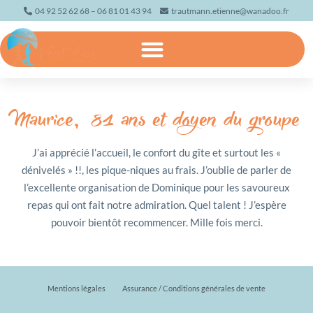
04 92 52 62 68
–
06 81 01 43 94
trautmann.etienne@wanadoo.fr
SÉJOURS GROUPE : RANDOS MONTAGNE, WEEK-END FESTIFS, IMMERSION NATURE
QUI SOMMES-NOUS – ORGANISATEUR DE SÉJOURS MONTAGNE & NATURE
RÉSERVEZ VOTRE PROCHAIN SÉJOUR À PIED OU EN RAQUETTES
LES PETITS PLUS DE VENTS D’ICI, AGENCE DE VOYAGE FAMILIALE
DEUX GITES (2 ET 9 PLACES) PLEINE NATURE PRÈS DE GAP
Maurice, 81 ans et doyen du groupe
J’ai apprécié l’accueil, le confort du gîte et surtout les «
dénivelés » !!, les pique-niques au frais. J’oublie de parler de
l’excellente organisation de Dominique pour les savoureux
repas qui ont fait notre admiration. Quel talent ! J’espère
pouvoir bientôt recommencer. Mille fois merci.
Mentions légales
Assurance / Conditions générales de vente